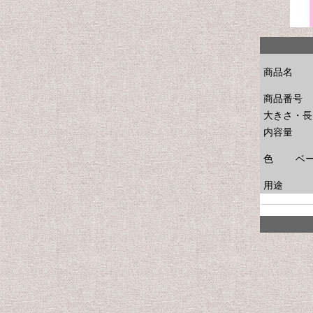
商品名
商品番号
大きさ・長
内容量
色
ベー
用途