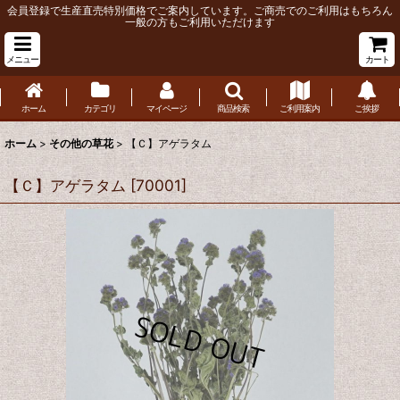
会員登録で生産直売特別価格でご案内しています。ご商売でのご利用はもちろん
一般の方もご利用いただけます
メニュー
カート
ホーム
カテゴリ
マイページ
商品検索
ご利用案内
ご挨拶
ホーム
>
その他の草花
>
【Ｃ】アゲラタム
【Ｃ】アゲラタム
[
70001
]