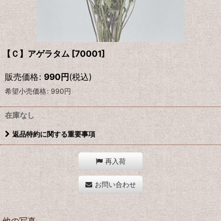
【Ｃ】アゲラタム
[
70001
]
販売価格
:
990
円
(税込)
希望小売価格
:
990
円
在庫なし
返品特約に関する重要事項
再入荷
お問い合わせ
他の写真