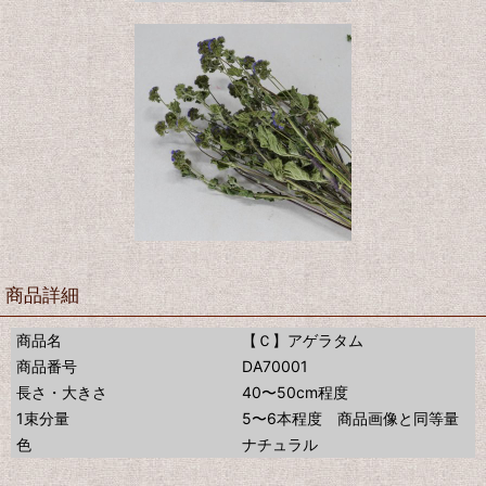
商品詳細
商品名
【Ｃ】アゲラタム
商品番号
DA70001
長さ・大きさ
40〜50cm程度
1束分量
5〜6本程度 商品画像と同等量
色
ナチュラル