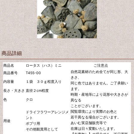
商品詳細
商品名
ロータス（ハス）ミニ
ご注意点
自然花素材のため全てが同じ形、大
商品番号
T455-00
きさ、
内容量
１袋 ３０ｇ程度入り
同じ色ではありません。ご了承願い
ます。
長さ・大きさ
直径２cm程度
時期・産地等により花形や大きさが
色
クロ
異なる
ことがございます。
閲覧環境により実際のお色と
ドライフラワーアレンジメ
若干異なる場合がございます。
ント
用途
あいむ実店舗販売等で
ポプリ用
在庫は日々変動いたします。
その他観賞用として