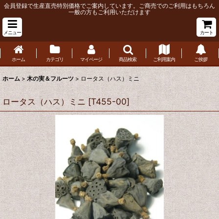
会員登録で生産直売特別価格でご案内しています。ご商売でのご利用はもちろん
一般の方もご利用いただけます
メニュー
カート
ホーム
カテゴリ
マイページ
商品検索
ご利用案内
ご挨拶
ホーム
>
木の実＆フルーツ
>
ロータス（ハス）ミニ
ロータス（ハス）ミニ
[
T455-00
]